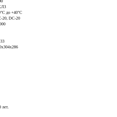
00
ХЛ3
0°С до +40°С
-20, DC-20
000
033
0х304х286
 лет.