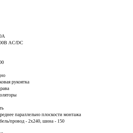
0А
00В AC/DC
00
но
ковая рукоятка
рава
оляторы
ть
реднее параллельно плоскости монтажа
бель/провод - 2х240, шина - 150