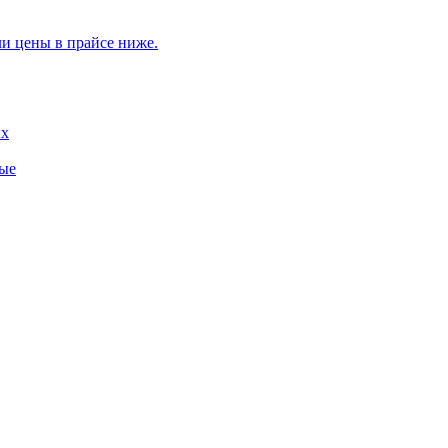
ли цены в прайсе ниже.
ых
ные