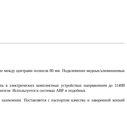
яние между центрами полюсов 80 мм. Подключение медных/алюминиевых
пь в электрических комплектных устройствах напряжением до 1140В
нителя. Используется в системах АВР и подобных.
аземления. Поставляется с паспортом качества и заверенной копией