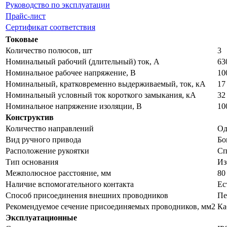
Руководство по эксплуатации
Прайс-лист
Сертификат соответствия
Токовые
Количество полюсов, шт
3
Номинальный рабочий (длительный) ток, А
63
Номинальное рабочее напряжение, В
10
Номинальный, кратковременно выдерживаемый, ток, кА
17
Номинальный условный ток короткого замыкания, кА
32
Номинальное напряжение изоляции, В
10
Конструктив
Количество направлений
Од
Вид ручного привода
Бо
Расположение рукоятки
Сп
Тип основания
Из
Межполюсное расстояние, мм
80
Наличие вспомогательного контакта
Ес
Способ присоединения внешних проводников
Пе
Рекомендуемое сечение присоединяемых проводников, мм2
Ка
Эксплуатационные