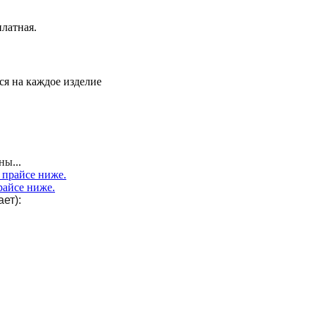
латная.
ся на каждое изделие
тны
...
райсе ниже.
ет):