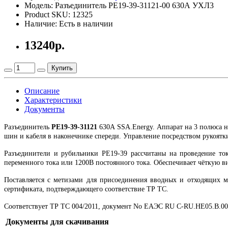
Модель: Разъединитель РЕ19-39-31121-00 630А УХЛ3
Product SKU: 12325
Наличие: Есть в наличии
13240р.
Купить
Описание
Характеристики
Документы
Разъединитель
РЕ19-39-31121
630А SSA.Energy. Аппарат на 3 полюса 
шин и кабеля в наконечнике спереди. Управление посредством рукоят
Разъединители и рубильники РЕ19-39 рассчитаны на проведение то
переменного тока или 1200В постоянного тока. Обеспечивает чёткую в
Поставляется с метизами для присоединения вводных и отходящих м
сертификата, подтверждающего соответствие ТР ТС.
Соответствует ТР ТС 004/2011, документ No ЕАЭС RU C-RU.НЕ05.B.006
Документы для скачивания