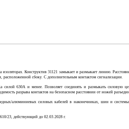
на изоляторах. Конструктив 31121 замыкает и размыкает линию. Рассто
ки, расположенной сбоку. С дополнительным контактом сигнализации.
ка силой 630А и менее. Позволяет соединять и размыкать силовую це
идимость разрыва контактов на безопасном расстоянии от ножей разъеди
едных/алюминиевых силовых кабелей в наконечниках, шин и системы з
10/23, действующий до 02.03.2028 г.