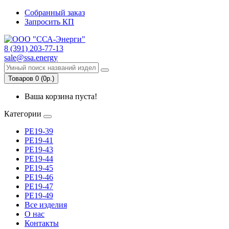
Собранный заказ
Запросить КП
8 (391) 203-77-13
sale@ssa.energy
Товаров 0 (0р.)
Ваша корзина пуста!
Категории
РЕ19-39
РЕ19-41
РЕ19-43
РЕ19-44
РЕ19-45
РЕ19-46
РЕ19-47
РЕ19-49
Все изделия
О нас
Контакты