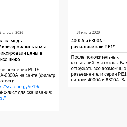
3 апреля 2026
19 марта 2026
а на медь
4000А и 6300А -
билизировалась и мы
разъединители РЕ19
иксировали цены в
После положительных
йсе ниже.
испытаний, мы готовы Ва
отгружать все возможные
 исполнения РЕ19
разъединители серии РЕ1
А-6300А на сайте (фильтр
на токи 4000А и 6300А. З
отает):
ps://ssa.energy/re19/
йс-лист для скачивания:
s://