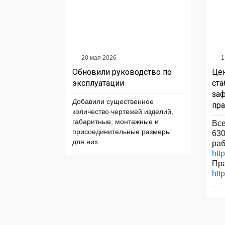
20 мая 2026
1
Обновили руководство по
Цен
эксплуатации
ста
заф
Добавили существенное
пра
количество чертежей изделий,
габаритные, монтажные и
Все
присоединительные размеры
630
для них.
раб
htt
Пра
http
...