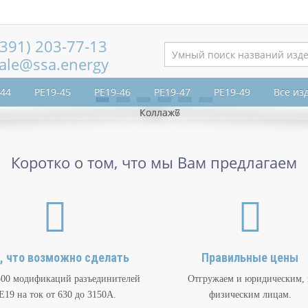
(391) 203-77-13
ale@ssa.energy
-44
РЕ19-45
РЕ19-46
РЕ19-47
РЕ19-49
Все из
Коротко о том, что мы Вам предлагаем
, что возможно сделать
Правильные цены
500 модификаций разъединителей
Отгружаем и юридическим, 
Е19 на ток от 630 до 3150А.
физическим лицам.