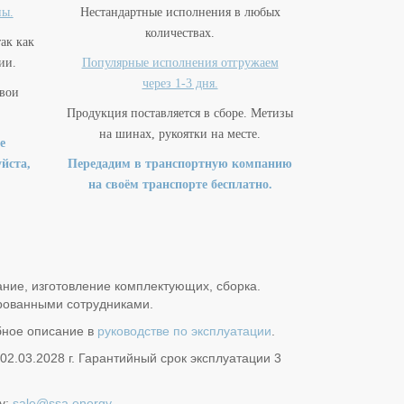
ны.
Нестандартные исполнения в любых
количествах.
так как
ии.
Популярные исполнения отгружаем
через 1-3 дня.
свои
Продукция поставляется в сборе. Метизы
на шинах, рукоятки на месте.
е
йста,
Передадим в транспортную компанию
на своём транспорте бесплатно.
ние, изготовление комплектующих, сборка.
рованными сотрудниками.
бное описание в
руководстве по эксплуатации
.
02.03.2028 г. Гарантийный срок эксплуатации 3
у:
sale@ssa.energy