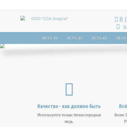
8 
s
РЕ19-39
РЕ19-41
РЕ19-43
РЕ19
Качество - как должно быть
Всё
Используется только бескислородная
Более 
медь.
Р