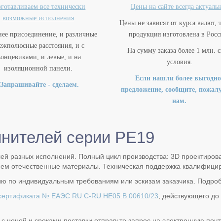
готавливаем все технически
Цены на сайте всегда актуаль
возможные исполнения
.
Цены не зависят от курса валют, 
нее присоединение, и различные
продукция изготовлена в Росс
ежполюсные расстояния, и с
На сумму заказа более 1 млн. 
концевиками, и левые, и на
условия.
изоляционной панели.
Если нашли более выгодно
Запрашивайте - сделаем.
предложение, сообщите, пожалу
нам.
инителей серии РЕ19
й разных исполнений. Полный цикл производства: 3D проектирова
ем отечественные материалы. Техническая поддержка квалифици
ию по индивидуальным требованиям или эскизам заказчика. Подро
сертификата № ЕАЭС RU C-RU.НЕ05.В.00610/23
, действующего до 
с ценой и сроками поставки отправьте запрос на электронную почт