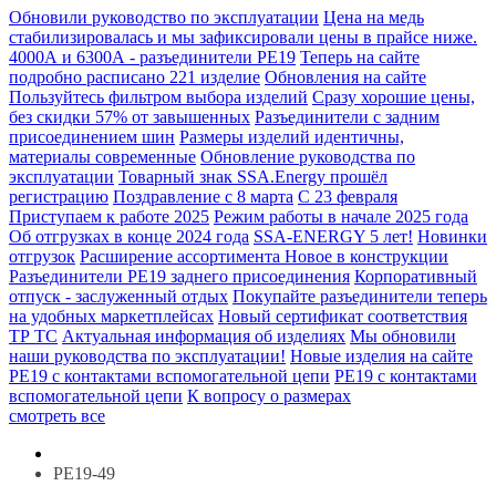
Обновили руководство по эксплуатации
Цена на медь
стабилизировалась и мы зафиксировали цены в прайсе ниже.
4000А и 6300А - разъединители РЕ19
Теперь на сайте
подробно расписано 221 изделие
Обновления на сайте
Пользуйтесь фильтром выбора изделий
Сразу хорошие цены,
без скидки 57% от завышенных
Разъединители с задним
присоединением шин
Размеры изделий идентичны,
материалы современные
Обновление руководства по
эксплуатации
Товарный знак SSA.Energy прошёл
регистрацию
Поздравление с 8 марта
С 23 февраля
Приступаем к работе 2025
Режим работы в начале 2025 года
Об отгрузках в конце 2024 года
SSA-ENERGY 5 лет!
Новинки
отгрузок
Расширение ассортимента
Новое в конструкции
Разъединители РЕ19 заднего присоединения
Корпоративный
отпуск - заслуженный отдых
Покупайте разъединители теперь
на удобных маркетплейсах
Новый сертификат соответствия
ТР ТС
Актуальная информация об изделиях
Мы обновили
наши руководства по эксплуатации!
Новые изделия на сайте
РЕ19 с контактами вспомогательной цепи
РЕ19 с контактами
вспомогательной цепи
К вопросу о размерах
смотреть все
РЕ19-49