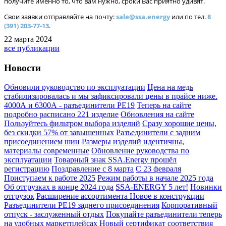
получите именно то, что вам нужно, сроки Вас приятно удивят.
Свои заявки отправляйте на почту:
sale@ssa.energy
или по тел.
8
(391) 203-77-13
.
22 марта 2024
все публикации
Новости
Обновили руководство по эксплуатации
Цена на медь
стабилизировалась и мы зафиксировали цены в прайсе ниже.
4000А и 6300А - разъединители РЕ19
Теперь на сайте
подробно расписано 221 изделие
Обновления на сайте
Пользуйтесь фильтром выбора изделий
Сразу хорошие цены,
без скидки 57% от завышенных
Разъединители с задним
присоединением шин
Размеры изделий идентичны,
материалы современные
Обновление руководства по
эксплуатации
Товарный знак SSA.Energy прошёл
регистрацию
Поздравление с 8 марта
С 23 февраля
Приступаем к работе 2025
Режим работы в начале 2025 года
Об отгрузках в конце 2024 года
SSA-ENERGY 5 лет!
Новинки
отгрузок
Расширение ассортимента
Новое в конструкции
Разъединители РЕ19 заднего присоединения
Корпоративный
отпуск - заслуженный отдых
Покупайте разъединители теперь
на удобных маркетплейсах
Новый сертификат соответствия