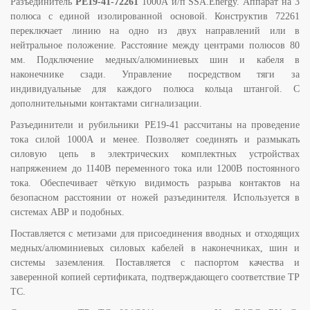
Разъединитель
РЕ19-41-72261
1000А и/п SSA.Energy. Аппарат на 3
полюса с единой изолированной основой. Конструктив 72261
переключает линию на одно из двух направлений или в
нейтральное положение. Расстояние между центрами полюсов 80
мм. Подключение медных/алюминиевых шин и кабеля в
наконечнике сзади. Управление посредством тяги за
индивидуальные для каждого полюса кольца штангой. С
дополнительными контактами сигнализации.
Разъединители и рубильники РЕ19-41 рассчитаны на проведение
тока силой 1000А и менее. Позволяет соединять и размыкать
силовую цепь в электрических комплектных устройствах
напряжением до 1140В переменного тока или 1200В постоянного
тока. Обеспечивает чёткую видимость разрыва контактов на
безопасном расстоянии от ножей разъединителя. Используется в
системах АВР и подобных.
Поставляется с метизами для присоединения вводных и отходящих
медных/алюминиевых силовых кабелей в наконечниках, шин и
системы заземления. Поставляется с паспортом качества и
заверенной копией сертификата, подтверждающего соответствие ТР
ТС.