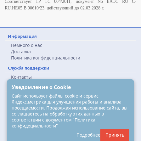
Соответствует ТР ТС 004/2011, документ No ЕАЭС RU C-
RU.НЕ05.B.00610/23, действующий до 02.03.2028 г.
Информация
Немного о нас
Доставка
Политика конфиденциальности
Служба поддержки
Контакты
Карта сайта
Уведомление о Cookie
Наши контакты
Сайт использует файлы cookie и сервис
Яндекс.метрика для улучшения работы и анализа
ООО "ССА-Энерги"
посещаемости. Продолжая использование сайта, вы
663090, Россия, Красноярский край, г. Дивногорск
соглашаетесь на обработку этих данных в
соответствии с документом "Политика
8 (391) 203-77-13
конфидециальности"
sale@ssa.energy
Подробнее
Принять