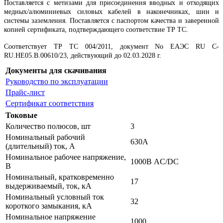
Поставляется с метизами для присоединения вводных и отходящих
медных/алюминиевых силовых кабелей в наконечниках, шин и
системы заземления. Поставляется с паспортом качества и заверенной
копией сертификата, подтверждающего соответствие ТР ТС.
Соответствует ТР ТС 004/2011, документ No ЕАЭС RU C-
RU.НЕ05.B.00610/23, действующий до 02.03.2028 г.
Документы для скачивания
Руководство по эксплуатации
Прайс-лист
Сертификат соответствия
Токовые
Количество полюсов, шт
3
Номинальный рабочий
630А
(длительный) ток, А
Номинальное рабочее напряжение,
1000В AC/DC
В
Номинальный, кратковременно
17
выдерживаемый, ток, кА
Номинальный условный ток
32
короткого замыкания, кА
Номинальное напряжение
1000