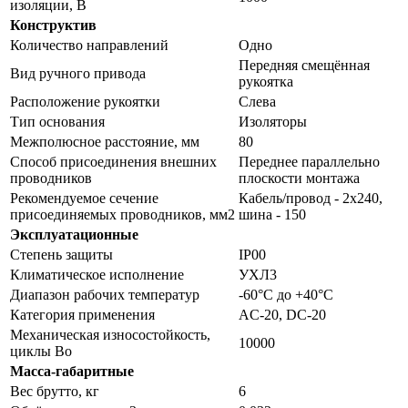
изоляции, В
Конструктив
Количество направлений
Одно
Передняя смещённая
Вид ручного привода
рукоятка
Расположение рукоятки
Слева
Тип основания
Изоляторы
Межполюсное расстояние, мм
80
Способ присоединения внешних
Переднее параллельно
проводников
плоскости монтажа
Рекомендуемое сечение
Кабель/провод - 2х240,
присоединяемых проводников, мм2
шина - 150
Эксплуатационные
Степень защиты
IP00
Климатическое исполнение
УХЛ3
Диапазон рабочих температур
-60°С до +40°С
Категория применения
AC-20, DC-20
Механическая износостойкость,
10000
циклы Во
Масса-габаритные
Вес брутто, кг
6