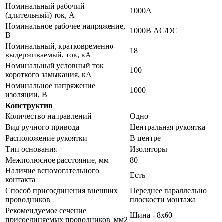
Номинальный рабочий
1000А
(длительный) ток, А
Номинальное рабочее напряжение,
1000В AC/DC
В
Номинальный, кратковременно
18
выдерживаемый, ток, кА
Номинальный условный ток
100
короткого замыкания, кА
Номинальное напряжение
1000
изоляции, В
Конструктив
Количество направлений
Одно
Вид ручного привода
Центральная рукоятка
Расположение рукоятки
В центре
Тип основания
Изоляторы
Межполюсное расстояние, мм
80
Наличие вспомогательного
Есть
контакта
Способ присоединения внешних
Переднее параллельно
проводников
плоскости монтажа
Рекомендуемое сечение
Шина - 8х60
присоединяемых проводников, мм2