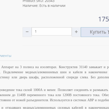
Product SKU: 20343
Наличие: Есть в наличии
175
Купить
ументы
Аппарат на 3 полюса на изоляторах. Конструктив 31140 замыкает и р
. Подключение медных/алюминиевых шин и кабеля в наконечнике 
 стенку или дверь шкафа, расположенной спереди слева. Без дополн
оведение тока силой 1000А и менее. Позволяет соединять и размыкать
жением до 1140В переменного тока или 1200В постоянного тока. Обес
стоянии от ножей разъединителя. Используется в системах АВР и подобн
х и отходящих медных/алюминиевых силовых кабелей в наконечника