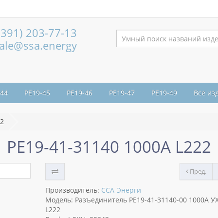
(391) 203-77-13
ale@ssa.energy
-44
РЕ19-45
РЕ19-46
РЕ19-47
РЕ19-49
Все из
22
РЕ19-41-31140 1000А L222
Пред.
Производитель:
ССА-Энерги
Модель: Разъединитель РЕ19-41-31140-00 1000А У
L222