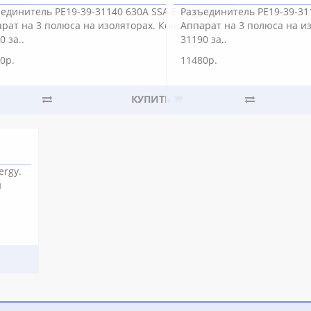
y.
единитель РЕ19-39-31140 630А SSA.Energy.
Разъединитель РЕ19-39-311
в
рат на 3 полюса на изоляторах. Конструктив
Аппарат на 3 полюса на и
0 за..
31190 за..
0р.
11480р.
КУПИТЬ
ergy.
й