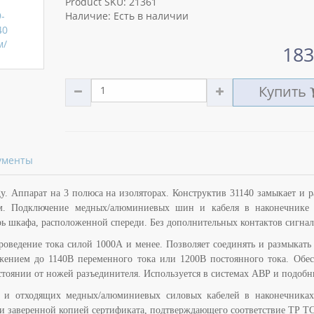
Product SKU: 21361
Наличие: Есть в наличии
183
Купить
ументы
. Аппарат на 3 полюса на изоляторах. Конструктив 31140 замыкает и р
м. Подключение медных/алюминиевых шин и кабеля в наконечнике 
рь шкафа, расположенной спереди. Без дополнительных контактов сигна
оведение тока силой 1000А и менее. Позволяет соединять и размыкать
жением до 1140В переменного тока или 1200В постоянного тока. Обес
стоянии от ножей разъединителя. Используется в системах АВР и подобн
х и отходящих медных/алюминиевых силовых кабелей в наконечника
а и заверенной копией сертификата, подтверждающего соответствие ТР ТС