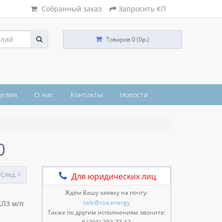
Собранный заказ
Запросить КП
Товаров 0 (0р.)
делия
О нас
Контакты
Новости
0
След.
Для юридических лиц
Ждём Вашу заявку на почту:
sale@ssa.energy
ХЛ3 м/п
Также по другим исполнениям звоните: