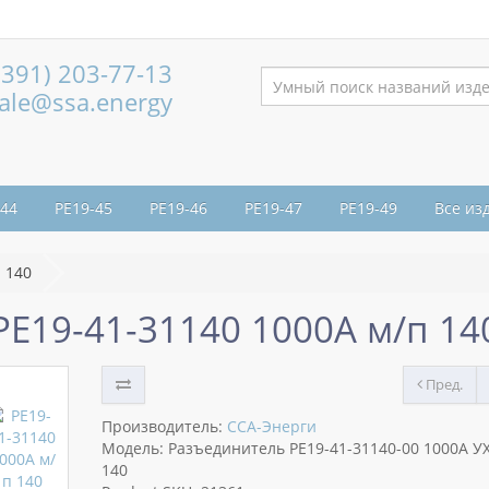
(391) 203-77-13
ale@ssa.energy
-44
РЕ19-45
РЕ19-46
РЕ19-47
РЕ19-49
Все из
 140
РЕ19-41-31140 1000А м/п 14
Пред.
Производитель:
ССА-Энерги
Модель: Разъединитель РЕ19-41-31140-00 1000А У
140