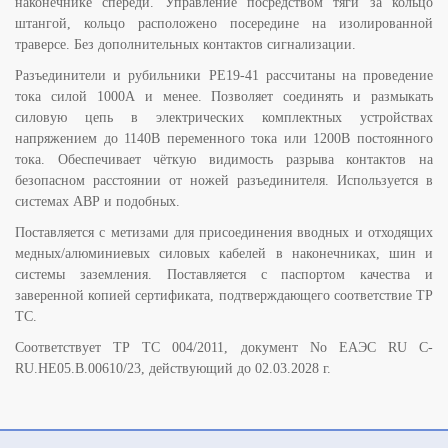
наконечнике спереди. Управление посредством тяги за кольцо
штангой, кольцо расположено посередине на изолированной
траверсе. Без дополнительных контактов сигнализации.
Разъединители и рубильники РЕ19-41 рассчитаны на проведение
тока силой 1000А и менее. Позволяет соединять и размыкать
силовую цепь в электрических комплектных устройствах
напряжением до 1140В переменного тока или 1200В постоянного
тока. Обеспечивает чёткую видимость разрыва контактов на
безопасном расстоянии от ножей разъединителя. Используется в
системах АВР и подобных.
Поставляется с метизами для присоединения вводных и отходящих
медных/алюминиевых силовых кабелей в наконечниках, шин и
системы заземления. Поставляется с паспортом качества и
заверенной копией сертификата, подтверждающего соответствие ТР
ТС.
Соответствует ТР ТС 004/2011, документ No ЕАЭС RU C-
RU.НЕ05.B.00610/23, действующий до 02.03.2028 г.