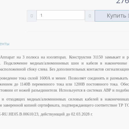
276
Купить
енты
ппарат на 3 полюса на изоляторах. Конструктив 31150 замыкает и р
. Подключение медных/алюминиевых шин и кабеля в наконечнике 
расположенной сбоку слева. Без дополнительных контактов сигнализации
оведение тока силой 1600А и менее. Позволяет соединять и размыкать
жением до 1140В переменного тока или 1200В постоянного тока. Обес
стоянии от ножей разъединителя. Используется в системах АВР и подобн
х и отходящих медных/алюминиевых силовых кабелей в наконечника
а и заверенной копией сертификата, подтверждающего соответствие ТР ТС
-RU.НЕ05.B.00610/23, действующий до 02.03.2028 г.