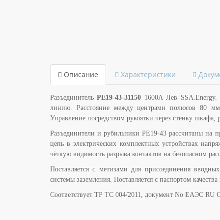
Описание
Характеристики
Докум
Разъединитель
РЕ19-43-31150
1600А Лев SSA.Energy. А
линию. Расстояние между центрами полюсов 80 мм
Управление посредством рукоятки через стенку шкафа, 
Разъединители и рубильники РЕ19-43 рассчитаны на пр
цепь в электрических комплектных устройствах напря
чёткую видимость разрыва контактов на безопасном рас
Поставляется с метизами для присоединения вводны
системы заземления. Поставляется с паспортом качеств
Соответствует ТР ТС 004/2011, документ No ЕАЭС RU C