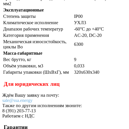
мм2
Эксплуатационные
Степень защиты
IP00
Климатическое исполнение
УХЛ3
Диапазон рабочих температур
-60°С до +40°С
Категория применения
AC-20, DC-20
Механическая износостойкость,
6300
циклы Во
Масса-габаритные
Вес брутто, кг
9
Объём упаковки, м3
0,033
Габариты упаковки (ШхВхГ), мм
320х630х340
Для юридических лиц
Ждём Вашу заявку на почту:
sale@ssa.energy
Также по другим исполнениям звоните:
8 (391) 203-77-13
Работаем с НДС
Гарантии