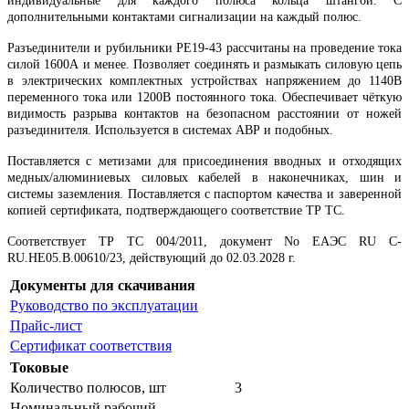
индивидуальные для каждого полюса кольца штангой. С
дополнительными контактами сигнализации на каждый полюс.
Разъединители и рубильники РЕ19-43 рассчитаны на проведение тока
силой 1600А и менее. Позволяет соединять и размыкать силовую цепь
в электрических комплектных устройствах напряжением до 1140В
переменного тока или 1200В постоянного тока. Обеспечивает чёткую
видимость разрыва контактов на безопасном расстоянии от ножей
разъединителя. Используется в системах АВР и подобных.
Поставляется с метизами для присоединения вводных и отходящих
медных/алюминиевых силовых кабелей в наконечниках, шин и
системы заземления. Поставляется с паспортом качества и заверенной
копией сертификата, подтверждающего соответствие ТР ТС.
Соответствует ТР ТС 004/2011, документ No ЕАЭС RU C-
RU.НЕ05.B.00610/23, действующий до 02.03.2028 г.
Документы для скачивания
Руководство по эксплуатации
Прайс-лист
Сертификат соответствия
Токовые
Количество полюсов, шт
3
Номинальный рабочий