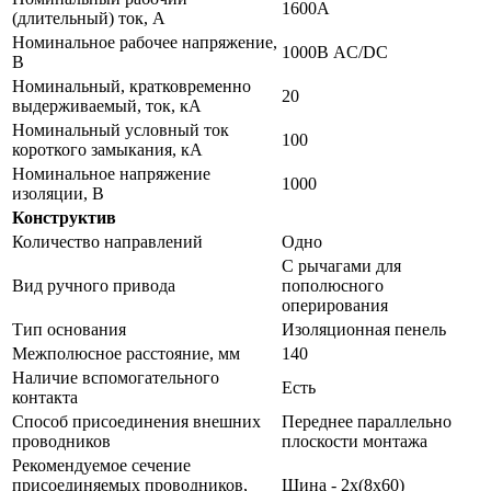
1600А
(длительный) ток, А
Номинальное рабочее напряжение,
1000В AC/DC
В
Номинальный, кратковременно
20
выдерживаемый, ток, кА
Номинальный условный ток
100
короткого замыкания, кА
Номинальное напряжение
1000
изоляции, В
Конструктив
Количество направлений
Одно
С рычагами для
Вид ручного привода
пополюсного
оперирования
Тип основания
Изоляционная пенель
Межполюсное расстояние, мм
140
Наличие вспомогательного
Есть
контакта
Способ присоединения внешних
Переднее параллельно
проводников
плоскости монтажа
Рекомендуемое сечение
присоединяемых проводников,
Шина - 2х(8х60)