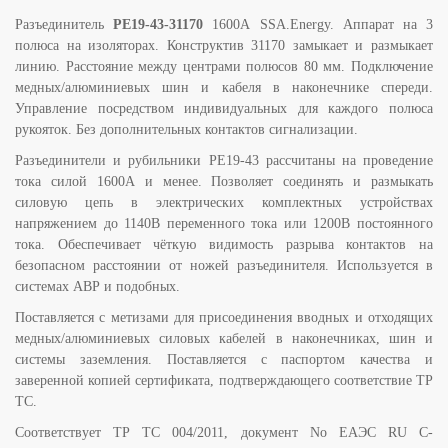
Разъединитель
РЕ19-43-31170
1600А SSA.Energy. Аппарат на 3
полюса на изоляторах. Конструктив 31170 замыкает и размыкает
линию. Расстояние между центрами полюсов 80 мм. Подключение
медных/алюминиевых шин и кабеля в наконечнике спереди.
Управление посредством индивидуальных для каждого полюса
рукояток. Без дополнительных контактов сигнализации.
Разъединители и рубильники РЕ19-43 рассчитаны на проведение
тока силой 1600А и менее. Позволяет соединять и размыкать
силовую цепь в электрических комплектных устройствах
напряжением до 1140В переменного тока или 1200В постоянного
тока. Обеспечивает чёткую видимость разрыва контактов на
безопасном расстоянии от ножей разъединителя. Используется в
системах АВР и подобных.
Поставляется с метизами для присоединения вводных и отходящих
медных/алюминиевых силовых кабелей в наконечниках, шин и
системы заземления. Поставляется с паспортом качества и
заверенной копией сертификата, подтверждающего соответствие ТР
ТС.
Соответствует ТР ТС 004/2011, документ No ЕАЭС RU C-