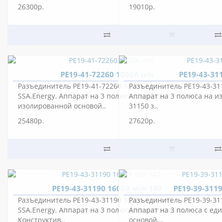
26300р.
19010р.
РЕ19-41-72260 1000А и/п
РЕ19-43-31
Разъединитель РЕ19-41-72260 1000А и/п
Разъединитель РЕ19-43-311
SSA.Energy. Аппарат на 3 полюса с единой
Аппарат на 3 полюса на и
изолированной основой..
31150 з..
25480р.
27620р.
РЕ19-43-31190 1600А м/п 140
РЕ19-39-311
Разъединитель РЕ19-43-31190 1600А м/п 140
Разъединитель РЕ19-39-311
SSA.Energy. Аппарат на 3 полюса на изоляторах.
Аппарат на 3 полюса с ед
Конструктив..
основой...