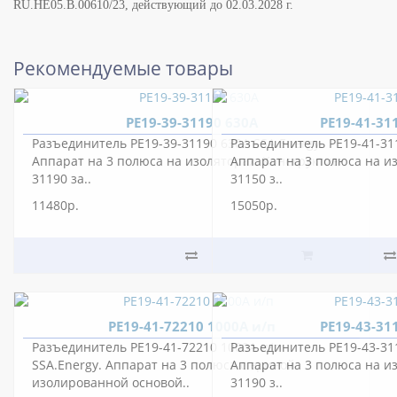
RU.НЕ05.B.00610/23, действующий до 02.03.2028 г.
Рекомендуемые товары
РЕ19-39-31190 630А
РЕ19-41-31
Разъединитель РЕ19-39-31190 630А SSA.Energy.
Разъединитель РЕ19-41-311
Аппарат на 3 полюса на изоляторах. Конструктив
Аппарат на 3 полюса на и
31190 за..
31150 з..
11480р.
15050р.
РЕ19-41-72210 1000А и/п
РЕ19-43-31
Разъединитель РЕ19-41-72210 1000А и/п
Разъединитель РЕ19-43-311
SSA.Energy. Аппарат на 3 полюса с единой
Аппарат на 3 полюса на и
изолированной основой..
31190 з..