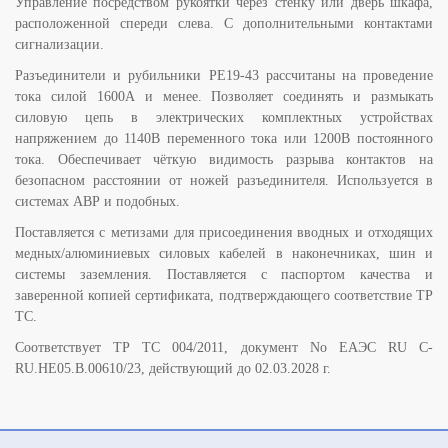
Управление посредством рукоятки через стенку или дверь шкафа,
расположенной спереди слева. С дополнительными контактами
сигнализации.
Разъединители и рубильники РЕ19-43 рассчитаны на проведение
тока силой 1600А и менее. Позволяет соединять и размыкать
силовую цепь в электрических комплектных устройствах
напряжением до 1140В переменного тока или 1200В постоянного
тока. Обеспечивает чёткую видимость разрыва контактов на
безопасном расстоянии от ножей разъединителя. Используется в
системах АВР и подобных.
Поставляется с метизами для присоединения вводных и отходящих
медных/алюминиевых силовых кабелей в наконечниках, шин и
системы заземления. Поставляется с паспортом качества и
заверенной копией сертификата, подтверждающего соответствие ТР
ТС.
Соответствует ТР ТС 004/2011, документ No ЕАЭС RU C-
RU.НЕ05.B.00610/23, действующий до 02.03.2028 г.