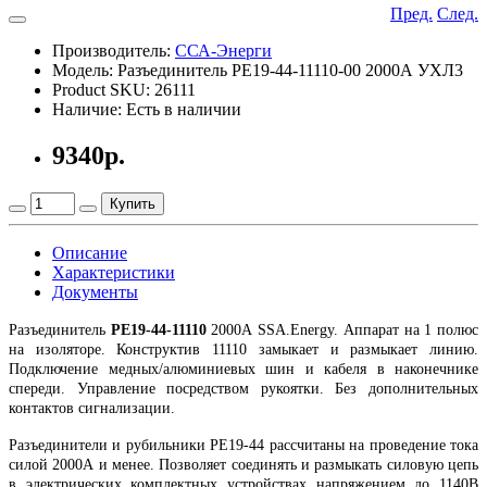
Пред.
След.
Производитель:
ССА-Энерги
Модель: Разъединитель РЕ19-44-11110-00 2000А УХЛ3
Product SKU: 26111
Наличие: Есть в наличии
9340р.
Купить
Описание
Характеристики
Документы
Разъединитель
РЕ19-44-11110
2000А SSA.Energy. Аппарат на 1 полюс
на изоляторе. Конструктив 11110 замыкает и размыкает линию.
Подключение медных/алюминиевых шин и кабеля в наконечнике
спереди. Управление посредством рукоятки. Без дополнительных
контактов сигнализации.
Разъединители и рубильники РЕ19-44 рассчитаны на проведение тока
силой 2000А и менее. Позволяет соединять и размыкать силовую цепь
в электрических комплектных устройствах напряжением до 1140В