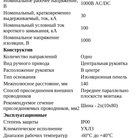
Номинальное рабочее напряжение,
1000В AC/DC
В
Номинальный, кратковременно
30
выдерживаемый, ток, кА
Номинальный условный ток
100
короткого замыкания, кА
Номинальное напряжение
1000
изоляции, В
Конструктив
Количество направлений
Одно
Вид ручного привода
Центральная рукоятка
Расположение рукоятки
В центре
Тип основания
Изоляционная пенель
Межполюсное расстояние, мм
140
Способ присоединения внешних
Переднее параллельно
проводников
плоскости монтажа
Рекомендуемое сечение
Шина - 2х(10х80)
присоединяемых проводников, мм2
Эксплуатационные
Степень защиты
IP00
Климатическое исполнение
УХЛ3
Диапазон рабочих температур
-60°С до +40°С