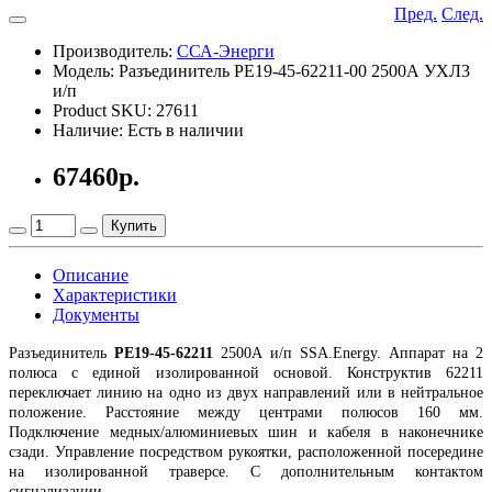
Пред.
След.
Производитель:
ССА-Энерги
Модель: Разъединитель РЕ19-45-62211-00 2500А УХЛ3
и/п
Product SKU: 27611
Наличие: Есть в наличии
67460р.
Купить
Описание
Характеристики
Документы
Разъединитель
РЕ19-45-62211
2500А и/п SSA.Energy. Аппарат на 2
полюса с единой изолированной основой. Конструктив 62211
переключает линию на одно из двух направлений или в нейтральное
положение. Расстояние между центрами полюсов 160 мм.
Подключение медных/алюминиевых шин и кабеля в наконечнике
сзади. Управление посредством рукоятки, расположенной посередине
на изолированной траверсе. С дополнительным контактом
сигнализации.