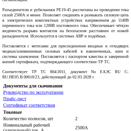
Разъединители и рубильники РЕ19-45 рассчитаны на проведение тока
силой 2500А и менее. Позволяет соединять и размыкать силовую цепь
в электрических комплектных устройствах напряжением до 1140В
переменного тока или 1200В постоянного тока. Обеспечивает чёткую
видимость разрыва контактов на безопасном расстоянии от ножей
разъединителя. Используется в системах АВР и подобных.
Поставляется с метизами для присоединения вводных и отходящих
медных/алюминиевых силовых кабелей в наконечниках, шин и
системы заземления. Поставляется с паспортом качества и заверенной
копией сертификата, подтверждающего соответствие ТР ТС.
Соответствует ТР ТС 004/2011, документ No ЕАЭС RU C-
RU.НЕ05.B.00610/23, действующий до 02.03.2028 г.
Документы для скачивания
Руководство по эксплуатации
Прайс-лист
Сертификат соответствия
Токовые
Количество полюсов, шт
2
Номинальный рабочий
2500А
(длительный) ток, А