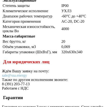
Эксплуатационные
Степень защиты
IP00
Климатическое исполнение
УХЛ3
Диапазон рабочих температур
-60°С до +40°С
Категория применения
AC-20, DC-20
Механическая износостойкость,
4000
циклы Во
Масса-габаритные
Вес брутто, кг
20
Объём упаковки, м3
0,069
Габариты упаковки (ШхВхГ), мм
320х630х340
Для юридических лиц
Ждём Вашу заявку на почту:
sale@ssa.energy
Также по другим исполнениям звоните:
8 (391) 203-77-13
Работаем с НДС
Гарантии
Гарантия на изделие 3 года с момента продажи. Срок службы