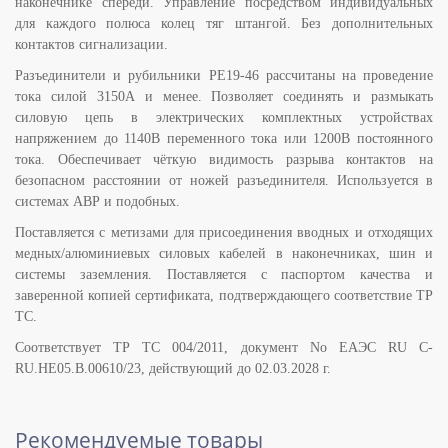
наконечнике спереди. Управление посредством индивидуальных
для каждого полюса колец тяг штангой. Без дополнительных
контактов сигнализации.
Разъединители и рубильники РЕ19-46 рассчитаны на проведение
тока силой 3150А и менее. Позволяет соединять и размыкать
силовую цепь в электрических комплектных устройствах
напряжением до 1140В переменного тока или 1200В постоянного
тока. Обеспечивает чёткую видимость разрыва контактов на
безопасном расстоянии от ножей разъединителя. Используется в
системах АВР и подобных.
Поставляется с метизами для присоединения вводных и отходящих
медных/алюминиевых силовых кабелей в наконечниках, шин и
системы заземления. Поставляется с паспортом качества и
заверенной копией сертификата, подтверждающего соответствие ТР
ТС.
Соответствует ТР ТС 004/2011, документ No ЕАЭС RU C-
RU.НЕ05.B.00610/23, действующий до 02.03.2028 г.
Рекомендуемые товары