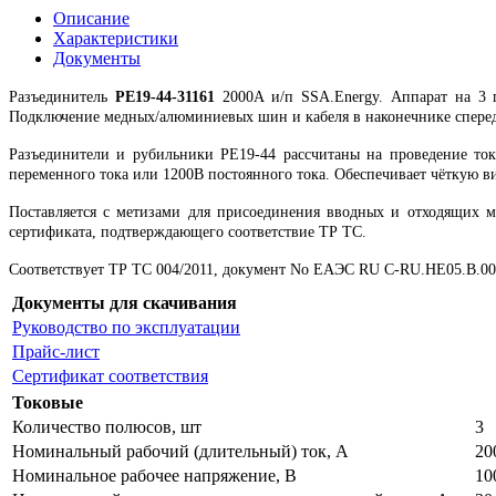
Описание
Характеристики
Документы
Разъединитель
РЕ19-44-31161
2000А и/п SSA.Energy. Аппарат на 3 
Подключение медных/алюминиевых шин и кабеля в наконечнике сперед
Разъединители и рубильники РЕ19-44 рассчитаны на проведение ток
переменного тока или 1200В постоянного тока. Обеспечивает чёткую в
Поставляется с метизами для присоединения вводных и отходящих м
сертификата, подтверждающего соответствие ТР ТС.
Соответствует ТР ТС 004/2011, документ No ЕАЭС RU C-RU.НЕ05.B.006
Документы для скачивания
Руководство по эксплуатации
Прайс-лист
Сертификат соответствия
Токовые
Количество полюсов, шт
3
Номинальный рабочий (длительный) ток, А
20
Номинальное рабочее напряжение, В
10