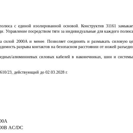
полюса с единой изолированной основой. Конструктив 31161 замыка
и. Управление посредством тяги за индивидуальные для каждого полюса
а силой 2000А и менее. Позволяет соединять и размыкать силовую ц
идимость разрыва контактов на безопасном расстоянии от ножей разъеди
едных/алюминиевых силовых кабелей в наконечниках, шин и системы з
10/23, действующий до 02.03.2028 г.
00А
00В AC/DC