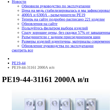
Новости
Обновили руководство по эксплуатации
Цена на медь стабилизировалась и мы зафиксирова
4000А и 6300А - разъединители РЕ19
Теперь на сайте подробно расписано 221 изделие
Обновления на сайте
Пользуйтесь фильтром выбора изделий
Сразу хорошие цены, без скидки 57% от завышенн
Разъединители с задним присоединением шин
Размеры изделий идентичны, материалы современ
Обновление руководства по эксплуатации
смотреть все
РЕ19-44
РЕ19-44-31161 2000А и/п
РЕ19-44-31161 2000А и/п