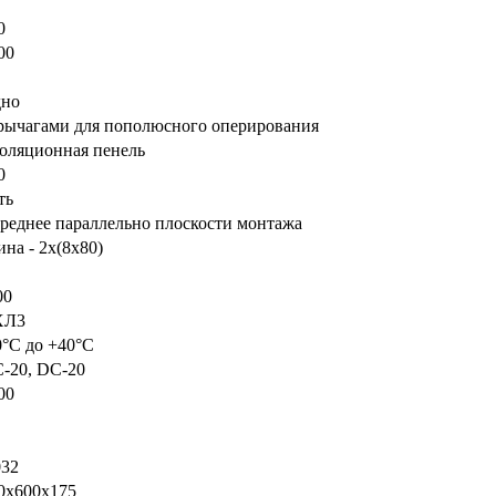
0
00
но
рычагами для пополюсного оперирования
оляционная пенель
0
ть
реднее параллельно плоскости монтажа
на - 2х(8х80)
00
ХЛ3
0°С до +40°С
-20, DC-20
00
032
0х600х175