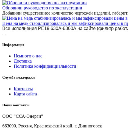
Обновили руководство по эксплуатации
Добавили существенное количество чертежей изделий, габари
Цена на медь стабилизировалась и мы зафиксировали цены в п
Все исполнения РЕ19 630А-6300А на сайте (фильтр работа
...
Информация
Немного о нас
Доставка
Политика конфиденциальности
Служба поддержки
Контакты
Карта сайта
Наши контакты
ООО "ССА-Энерги"
663090, Россия, Красноярский край, г. Дивногорск