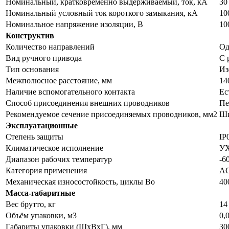
Номинальный, кратковременно выдерживаемый, ток, кА
30
Номинальный условный ток короткого замыкания, кА
10
Номинальное напряжение изоляции, В
10
Конструктив
Количество направлений
Од
Вид ручного привода
С 
Тип основания
Из
Межполюсное расстояние, мм
14
Наличие вспомогательного контакта
Ес
Способ присоединения внешних проводников
Пе
Рекомендуемое сечение присоединяемых проводников, мм2
Ши
Эксплуатационные
Степень защиты
IP
Климатическое исполнение
У
Диапазон рабочих температур
-6
Категория применения
AC
Механическая износостойкость, циклы Во
40
Масса-габаритные
Вес брутто, кг
14
Объём упаковки, м3
0,
Габариты упаковки (ШхВхГ), мм
30