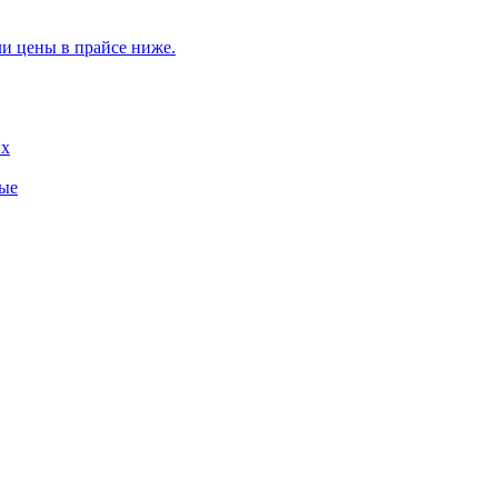
ли цены в прайсе ниже.
ых
ные