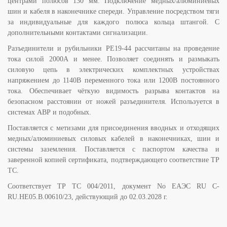
центрами полюсов 130 мм. Подключение медных/алюминиевых
шин и кабеля в наконечнике спереди. Управление посредством тяги
за индивидуальные для каждого полюса кольца штангой. С
дополнительными контактами сигнализации.
Разъединители и рубильники РЕ19-44 рассчитаны на проведение
тока силой 2000А и менее. Позволяет соединять и размыкать
силовую цепь в электрических комплектных устройствах
напряжением до 1140В переменного тока или 1200В постоянного
тока. Обеспечивает чёткую видимость разрыва контактов на
безопасном расстоянии от ножей разъединителя. Используется в
системах АВР и подобных.
Поставляется с метизами для присоединения вводных и отходящих
медных/алюминиевых силовых кабелей в наконечниках, шин и
системы заземления. Поставляется с паспортом качества и
заверенной копией сертификата, подтверждающего соответствие ТР
ТС.
Соответствует ТР ТС 004/2011, документ No ЕАЭС RU C-
RU.НЕ05.B.00610/23, действующий до 02.03.2028 г.