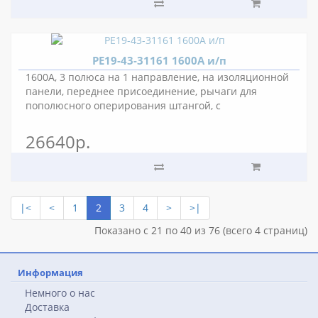
РЕ19-43-31161 1600А и/п
1600А, 3 полюса на 1 направление, на изоляционной
панели, переднее присоединение, рычаги для
пополюсного оперирования штангой, с
вспомогательными контактами, межполюсное
расстояние 80 мм.
26640р.
|<
<
1
2
3
4
>
>|
Показано с 21 по 40 из 76 (всего 4 страниц)
Информация
Немного о нас
Доставка